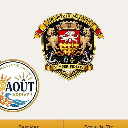
louin
St-Malo
5
.
Services
Ecole de Tir