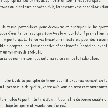
me appropriée. Les armes de compétition sont très spécifiques.
urs ou initiateurs de votre club, ils sauront vous conseiller util
de tenue particulière pour découvrir et pratiquer le tir sporti
 usage d’une tenue très spécifique (veste et pantalon) permettant d
 n’importe quelle tenue vestimentaire ; toutefois pour des raison
rable d’adopter une tenue sportive décontractée (pantalon, sweat,
r un minimum de stabilité.
aires ou non, ne sont pas autorisées au sein de la Fédération.
 matériel de la panoplie du tireur sportif progressivement en f
uit : prenez-le de qualité, votre ouïe vous en sera reconnaissante
s en cible (à partir du tir à 25 m). Il doit être de bonne qualité afi
émontage (en général, vendu avec l’arme),