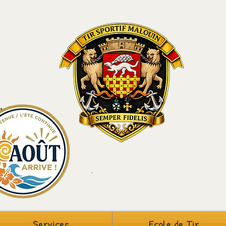
louin
St-Malo
5
.
Services
Ecole de Tir