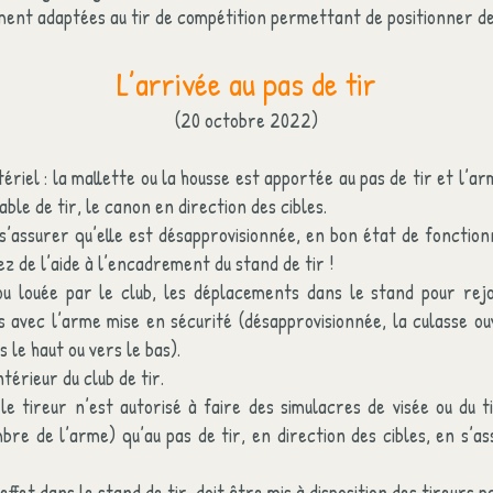
ent adaptées au tir de compétition permettant de positionner des
L’arrivée au pas de tir
(20 octobre 2022)
riel : la mallette ou la housse est apportée au pas de tir et l’a
able de tir, le canon en direction des cibles.
t s’assurer qu’elle est désapprovisionnée, en bon état de foncti
z de l’aide à l’encadrement du stand de tir !
u louée par le club, les déplacements dans le stand pour rejo
s avec l’arme mise en sécurité (désapprovisionnée, la culasse ouv
 le haut ou vers le bas).
érieur du club de tir.
 le tireur n’est autorisé à faire des simulacres de visée ou du 
e de l’arme) qu’au pas de tir, en direction des cibles, en s’as
effet dans le stand de tir, doit être mis à disposition des tireurs p