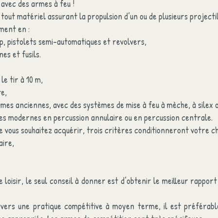
 avec des armes à feu !
tout matériel assurant la propulsion d’un ou de plusieurs projectil
ment en :
up, pistolets semi-automatiques et revolvers,
es et fusils.
le tir à 10 m,
te,
rmes anciennes, avec des systèmes de mise à feu à mèche, à silex o
mes modernes en percussion annulaire ou en percussion centrale.
e vous souhaitez acquérir, trois critères conditionneront votre ch
aire,
de loisir, le seul conseil à donner est d’obtenir le meilleur rappor
r vers une pratique compétitive à moyen terme, il est préférab