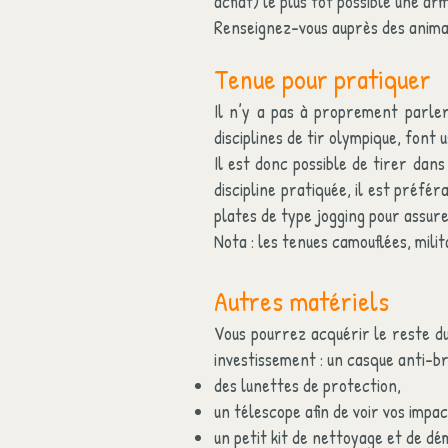
achat) le plus tôt possible une ar
Renseignez-vous auprès des animate
Tenue pour pratiquer
Il n’y a pas à proprement parler 
disciplines de tir olympique, font
Il est donc possible de tirer dans
discipline pratiquée, il est préfé
plates de type jogging pour assure
Nota : les tenues camouflées, milit
Autres matériels
Vous pourrez acquérir le reste du
investissement : un casque anti-br
des lunettes de protection,
un télescope afin de voir vos impact
un petit kit de nettoyage et de d