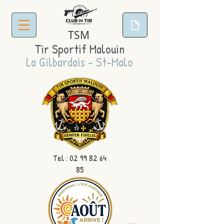
TSM
Tir Sportif Malouin
La Gilbardais - St-Malo
Tel :
02 99 82 64
85