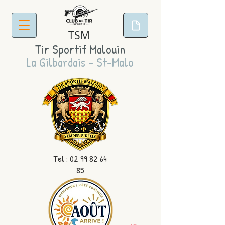
TSM
Tir Sportif Malouin
La Gilbardais - St-Malo
Tel :
02 99 82 64
85