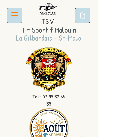
TSM
Tir Sportif Malouin
La Gilbardais - St-Malo
Tel :
02 99 82 64
85