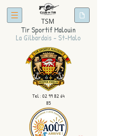
TSM
Tir Sportif Malouin
La Gilbardais - St-Malo
Tel :
02 99 82 64
85