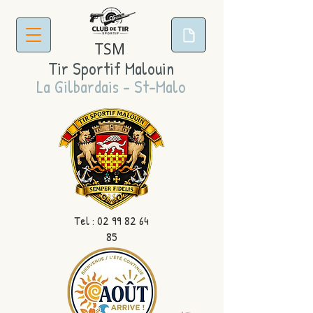
TSM
Tir Sportif Malouin
La Gilbardais - St-Malo
Tel :
02 99 82 64
85