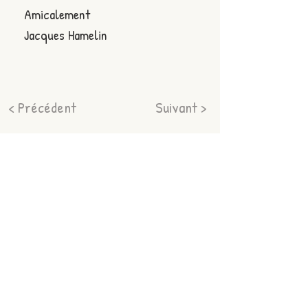
Amicalement
Jacques Hamelin
< Précédent
Suivant >
Nous suivre
Adresse
2 Les Quatre Vents
Sur Instagram
35400 Saint-Malo
tir.sportif.malouin@gmail.co