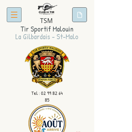
TSM
Tir Sportif Malouin
La Gilbardais - St-Malo
Tel :
02 99 82 64
85