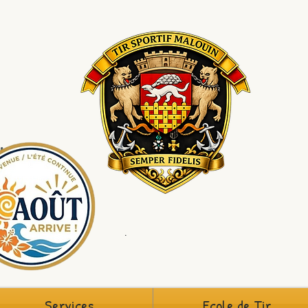
louin
St-Malo
5
.
Services
Ecole de Tir