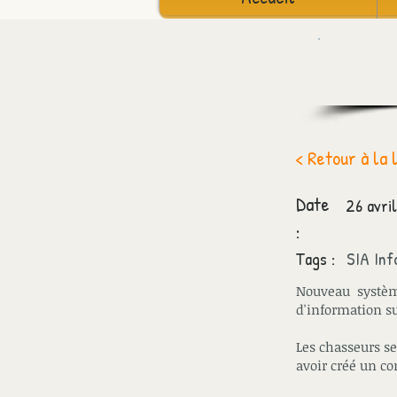
< Retour à la 
Date
26 avri
:
Tags :
SIA Inf
Nouveau système
d'information su
Les chasseurs se
avoir créé un c