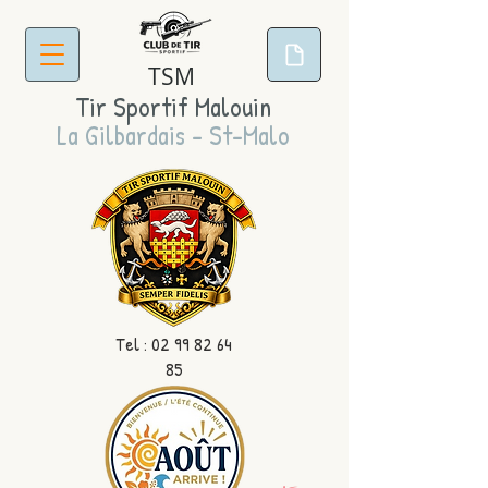
TSM
Tir Sportif Malouin
La Gilbardais - St-Malo
Tel :
02 99 82 64
85