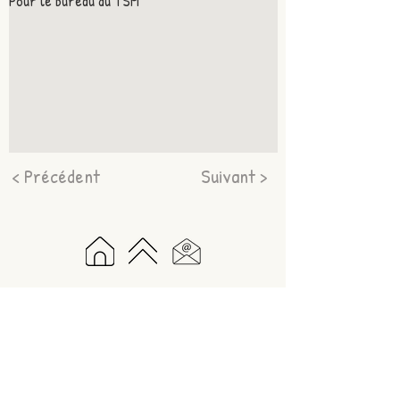
Pour le bureau du TSM
< Précédent
Suivant >
Nous suivre
Adresse
2 Les Quatre Vents
Sur Instagram
35400 Saint-Malo
tir.sportif.malouin@gmail.co