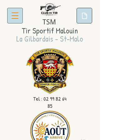
TSM
Tir Sportif Malouin
La Gilbardais - St-Malo
Tel :
02 99 82 64
85